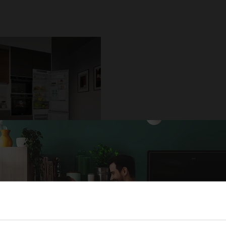
ador/geladeira de embutir FCB
320 TNF BR 278 Litros