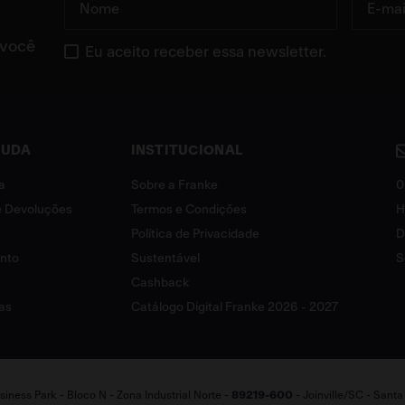
 você
Eu aceito receber essa newsletter.
JUDA
INSTITUCIONAL
a
Sobre a Franke
0
 e Devoluções
Termos e Condições
H
Política de Privacidade
D
ento
Sustentável
S
Cashback
as
Catálogo Digital Franke 2026 - 2027
iness Park - Bloco N - Zona Industrial Norte -
89219-600
- Joinville/SC - Sant