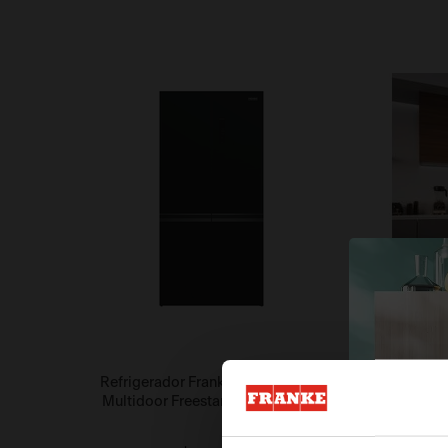
Refrigerador Franke Total No-Frost
Refriger
Multidoor Freestanding 600 Litros