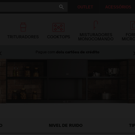
OUTLET
ACESSÓRIOS
MISTURADORES
FOR
TRITURADORES
COOKTOPS
MONOCOMANDO
MICR
Pague com
dois cartões de crédito
O
NÍVEL DE RUÍDO
TI