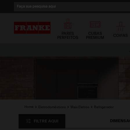
Faça sua pesquisa aqui
1
º
cuba
2
º
cuba dupla
PARES
CUBAS
COIFAS
PERFEITOS
PREMIUM
3
º
lixeira
Parcele no Cartão de Crédito
em até 12x sem juros
4
º
coifa
5
º
tunnel
Eletrodomésticos
Mais Eletros
Refrigerador
DIMENSÃ
FILTRE AQUI