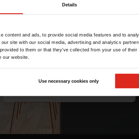
R$ 17.708,90
Details
Ganhe
5% OFF
na sua
primeira compra
e content and ads, to provide social media features and to analy
Receba seu benefício exclusivo por email.
 our site with our social media, advertising and analytics partn
 provided to them or that they’ve collected from your use of their
e our website.
Li e aceito os termos da
Política de privacidade
(LGPD)
QUERO MEU DESCONTO
Use necessary cookies only
 a FRANKE
*Válido apenas na primeira compra.