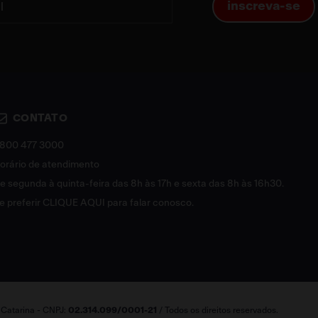
inscreva-se
CONTATO
800 477 3000
orário de atendimento
e segunda à quinta-feira das 8h às 17h e sexta das 8h às 16h30.
e preferir
CLIQUE AQUI
para falar conosco.
a Catarina - CNPJ:
02.314.099/0001-21
/ Todos os direitos reservados.