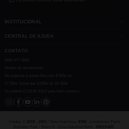
INSTITUCIONAL
CENTRAL DE AJUDA
Sobre a Franke
Termos e Condições
CONTATO
Assistência Técnica
Política de Privacidade
Política de Trocas e Devoluções
0800 477 3000
Sustentável
Política de Entrega
Horário de atendimento
Cashback
Política de Pagamento
De segunda à quinta-feira das 8:00hs às
Catálogo Digital Franke 2025 - 2026
FAQ
17:30hs Sexta das 8:00hs às 16:30hs
Vendas Corporativas
Se preferir
CLIQUE AQUI
para falar conosco.
Fale Conosco
Franke. ©
2018 - 2023
/ Dona Francisca,
8300
- Condominio Perini
Business Park - Bloco N - Zona Industrial Norte -
89219-600
-