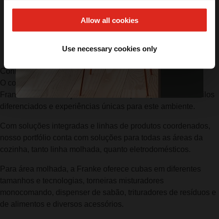
QUERO MEU DESCONTO
Allow all cookies
*Válido apenas na primeira compra.
Use necessary cookies only
Conheça mais sobre a FRANKE
O coração de toda casa é a cozinha e, sabendo disso, a
Franke oferece soluções sob medida para quem busca estilos
diferenciados e experiências únicas para este ambiente.
Com soluções integradas e linhas de produtos coordenados,
nosso portfólio conta com soluções para todas as áreas da
cozinha, tanto linha molhada, quanto eletrodomésticos.
Para área molhada, a Franke oferece cubas em diferentes
tamanhos e tecnologias, torneiras misturadores
monocomando, dispenser de sabão, trituradores de resíduos e
de alimentos e diversos acessórios.