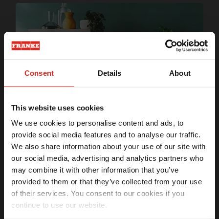
16
% OFF
GANHE CASHBACK
Consent
Details
About
Coifa de Parede Evo White Franke 90cm 220V
This website uses cookies
R$ 5.493,57
-
R$ 4.620,76
We use cookies to personalise content and ads, to
provide social media features and to analyse our traffic.
Ganhe
5% OFF
na sua
We also share information about your use of our site with
primeira compra
our social media, advertising and analytics partners who
Receba seu benefício exclusivo por email.
may combine it with other information that you’ve
provided to them or that they’ve collected from your use
of their services. You consent to our cookies if you
continue to use our website.
MOSTRAR MAIS
Li e aceito os termos da
Política de privacidade
(LGPD)