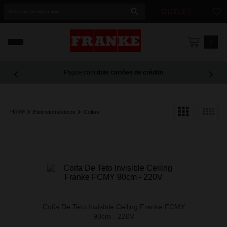
Faça sua pesquisa aqui
OUTLET
1
º
cuba
0
2
º
cuba dupla
Pague com
dois cartões de crédito
3
º
lixeira
4
º
coifa
Eletrodomésticos
Coifas
5
º
tunnel
Coifa De Teto Invisible Ceiling Franke FCMY
90cm - 220V