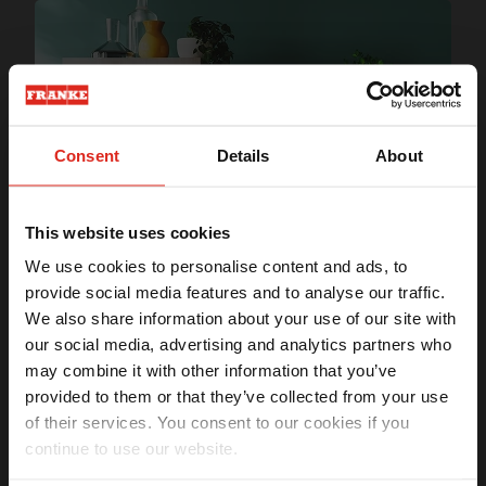
Consent
Details
About
Kit 3 filtros de carvão ativado quadrado p/
Coifa Undercabinet Franke
This website uses cookies
R$ 1.208,48
We use cookies to personalise content and ads, to
provide social media features and to analyse our traffic.
Ganhe
5% OFF
na sua
We also share information about your use of our site with
primeira compra
our social media, advertising and analytics partners who
may combine it with other information that you’ve
Receba seu benefício exclusivo por email.
provided to them or that they’ve collected from your use
of their services. You consent to our cookies if you
continue to use our website.
Li e aceito os termos da
Política de privacidade
(LGPD)