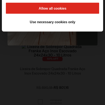
Kit c/ 2 Filtros Carvão Ativado Quadrado p/
QUERO MEU DESCONTO
Coifa DownDraft Franke
Allow all cookies
*Válido apenas na primeira compra.
R$ 1.717,76
Use necessary cookies only
10
% OFF
Lixeira de Sobrepor Quadrada Franke Aço
Inox Escovado 24x24x30 - 10 Litros
R$ 890,18
-
R$ 801,16