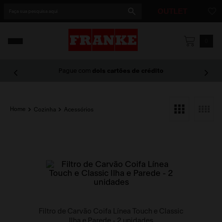
Faça sua pesquisa aqui
OUTLET
1
º
cuba
0
2
º
cuba dupla
Pague com
dois cartões de crédito
3
º
lixeira
4
º
coifa
Cozinha
Acessórios
5
º
cuba línea
Filtro de Carvão Coifa Línea Touch e Classic
Ilha e Parede - 2 unidades