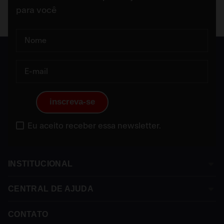
para você
inscreva-se
Eu aceito receber essa newsletter.
INSTITUCIONAL
CENTRAL DE AJUDA
Sobre a Franke
Termos e Condições
CONTATO
Assistência Técnica
Política de Privacidade