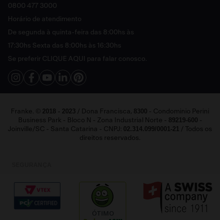
Política de Trocas e Devoluções
0800 477 3000
Sustentável
Política de Entrega
Horário de atendimento
Cashback
Política de Pagamento
De segunda à quinta-feira das 8:00hs às
Catálogo Digital Franke 2025 - 2026
FAQ
17:30hs Sexta das 8:00hs às 16:30hs
Vendas Corporativas
Se preferir
CLIQUE AQUI
para falar conosco.
Fale Conosco
2018 - 2023
8300
Franke. ©
/ Dona Francisca,
- Condominio Perini
89219-600
Business Park - Bloco N - Zona Industrial Norte -
-
02.314.099/0001-21
Joinville/SC - Santa Catarina - CNPJ:
/ Todos os
direitos reservados.
SEGURANÇA
ÓTIMO