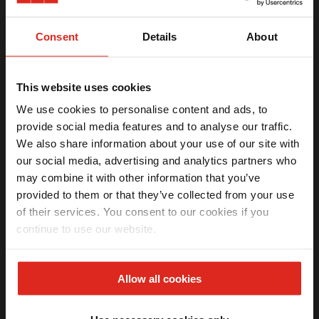
Consent
Details
About
Dosador de Sabão De Embutir e Sobrepor
Franke Black Matte - 300ml
This website uses cookies
R$ 333,10
We use cookies to personalise content and ads, to
provide social media features and to analyse our traffic.
5% OFF
Ganhe
na sua
We also share information about your use of our site with
primeira compra
our social media, advertising and analytics partners who
may combine it with other information that you’ve
Receba seu benefício exclusivo por email.
provided to them or that they’ve collected from your use
of their services. You consent to our cookies if you
continue to use our website.
Li e aceito os termos da
Política de privacidade
(LGPD)
Dosador de Sabão Masterpiece Dourado
Franke 350ml
QUERO MEU DESCONTO
Allow all cookies
*Válido apenas na primeira compra.
ESGOTADO