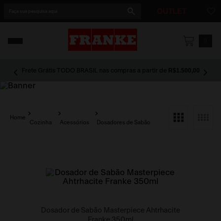
Faça sua pesquisa aqui
OUTLET
1
º
cuba
0
2
º
cuba dupla
R$1.500,00
Frete Grátis TODO BRASIL nas compras a partir de
3
º
lixeira
4
º
coifa
5
º
tunnel
Cozinha
Acessórios
Dosadores de Sabão
Dosador de Sabão Masterpiece Ahtrhacite
Franke 350ml