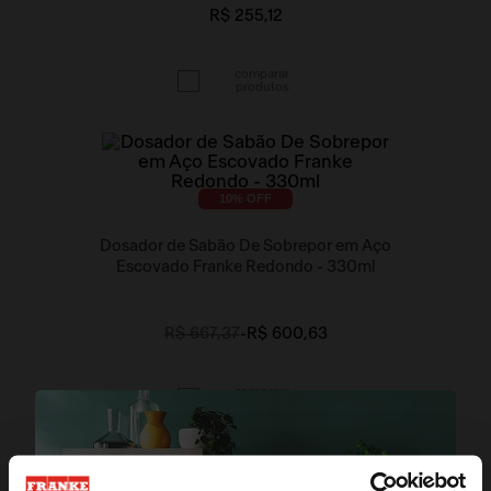
R$ 255,12
10
% OFF
Dosador de Sabão De Sobrepor em Aço
Escovado Franke Redondo - 330ml
R$ 667,37
-
R$ 600,63