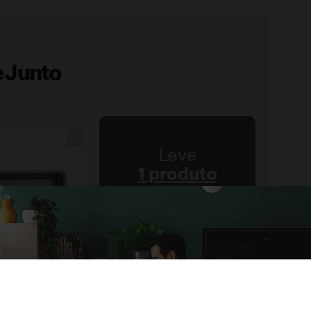
 Junto
Leve
1 produto
R$
9
.
498
,
50
R$
9
.
498
,
50
à vista
ou
8
x de
R$
1
.
187
,
31