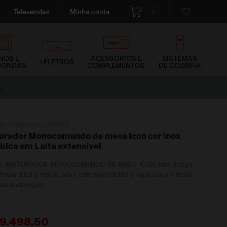
0
Televendas
Minha conta
NOS E
ACESSÓRIOS E
SISTEMAS
+ELETROS
OONDAS
COMPLEMENTOS
DE COZINHA
de Referência:
18093
urador Monocomando de mesa Icon cor inox
bica em L alta extensível
vo MISTURADOR MONOCOMANDO DE MESA ICON tem design
Possui bica giratória, alta e extensível facilita o manuseio em todas
pas da lavagem.
9
.
498
,
50