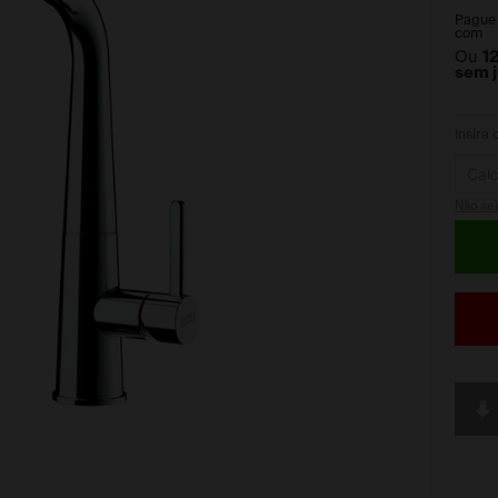
Pague
com
Ou
1
sem 
Insira
Não se