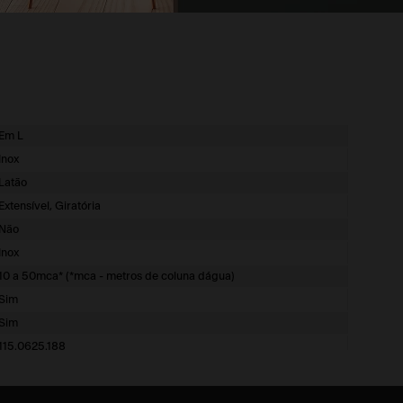
Em L
Inox
Latão
Extensível, Giratória
Não
Inox
10 a 50mca* (*mca - metros de coluna dágua)
Sim
Sim
115.0625.188
7892162180934