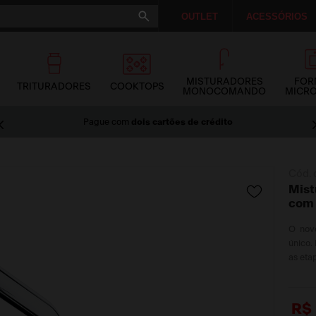
OUTLET
ACESSÓRIOS
MISTURADORES
FOR
TRITURADORES
COOKTOPS
MONOCOMANDO
MICR
Pague com
dois cartões de crédito
Cód. 
Mist
com 
O no
único. 
as eta
R$