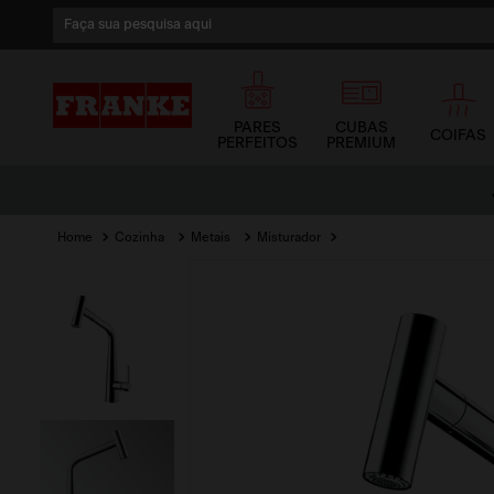
Faça sua pesquisa aqui
1
º
cuba
2
º
cuba dupla
PARES
CUBAS
COIFAS
PERFEITOS
PREMIUM
3
º
lixeira
Parcele no Cartão de Crédito
em até 12x sem juros
4
º
coifa
Cozinha
Metais
Misturador
5
º
tunnel