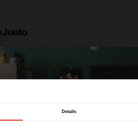
 Junto
erformance e sofisticação para sua cozinha.
elegante e funcional, elevando o padrão das
ais alto que a versão anterior,
o modelo se
arcante, ideal para quem busca
sofisticação e
Details
 alta performance,
o Misturador Pescara 2.0
rizar o ambiente com seu acabamento refinado e
Ganhe
5% OFF
na sua primeira compra