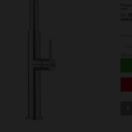
Pague
com
Ou
1
sem 
Insira
Não se