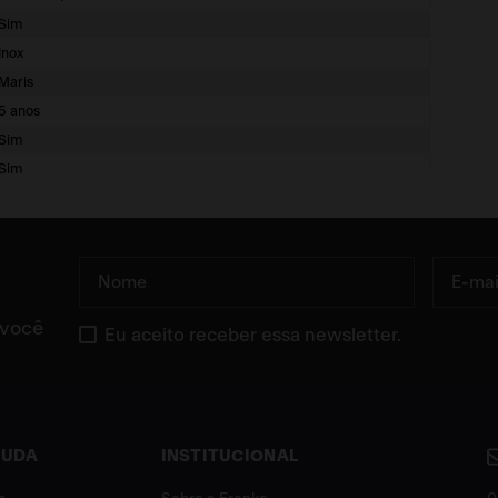
Sim
Inox
Maris
5 anos
Sim
Sim
 você
Eu aceito receber essa newsletter.
JUDA
INSTITUCIONAL