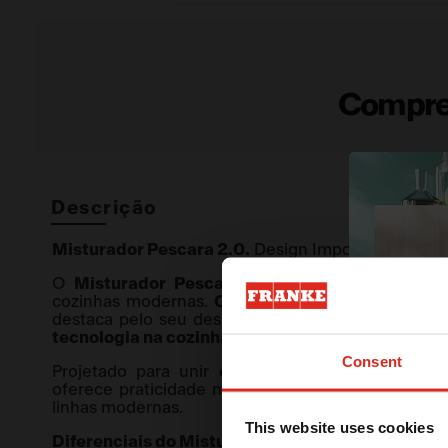
Compre
Descrição
Misturador Pescara 2.0.
Design Imponente, alta p
O
Misturador Pescara 2.0
retorna ainda mais 
cozinhas modernas.
Com 46,7cm de altura, 3cm m
destaca pelo seu design imponente e presença m
tecnologia na cozinha.
Consent
Projetado para unir
estética contemporânea e
oferece praticidade no uso diário, além de valo
linhas modernas.
This website uses cookies
Diferenciais do Misturador Pescara 2.0: