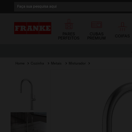
Faça sua pesquisa aqui
1
º
cuba
2
º
cuba dupla
PARES
CUBAS
COIFAS
PERFEITOS
PREMIUM
3
º
lixeira
Parcele no Cartão de Crédito
em até 12x sem juros
4
º
coifa
Cozinha
Metais
Misturador
5
º
tunnel