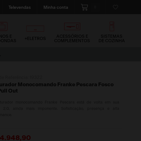
0
Televendas
Minha conta
NOS E
ACESSÓRIOS E
SISTEMAS
+ELETROS
OONDAS
COMPLEMENTOS
DE COZINHA
de Referência:
19322
urador Monocomando Franke Pescara Fosco
Pull Out
turador monocomando Franke Pescara está de volta em sua
o 2.0, ainda mais imponente. Sofisticação, presença e alta
rmance.
4
.
948
,
90