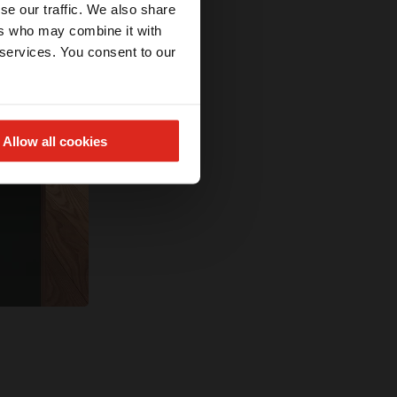
se our traffic. We also share
ers who may combine it with
 services. You consent to our
Allow all cookies