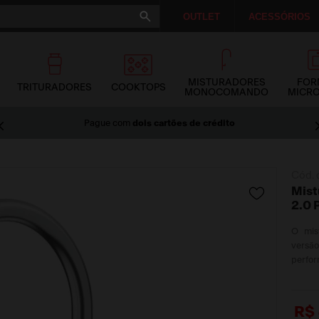
OUTLET
ACESSÓRIOS
MISTURADORES
FOR
TRITURADORES
COOKTOPS
MONOCOMANDO
MICR
Pague com
dois cartões de crédito
Cód. 
Mist
2.0 
O mis
versã
perfo
R$