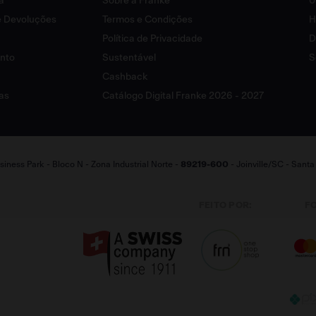
a
Sobre a Franke
0
 e Devoluções
Termos e Condições
H
Política de Privacidade
D
ento
Sustentável
S
Cashback
as
Catálogo Digital Franke 2026 - 2027
iness Park - Bloco N - Zona Industrial Norte -
89219-600
- Joinville/SC - Sant
FEITO POR:
F