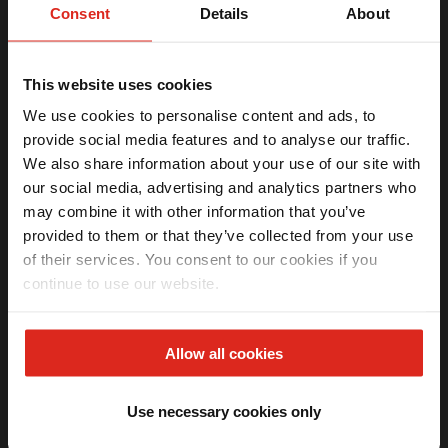
Consent
Details
About
R$
NaN
This website uses cookies
R$
NaN
à vista
Leve
ou
0
x de
R$
0
,
00
We use cookies to personalise content and ads, to
os 2 produtos
provide social media features and to analyse our traffic.
We also share information about your use of our site with
COMPRAR JUNTO
Ganhe
5% OFF
na sua primeira compra
our social media, advertising and analytics partners who
Receba seu benefício exclusivo por email.
may combine it with other information that you’ve
provided to them or that they’ve collected from your use
of their services. You consent to our cookies if you
O novo
MISTURADOR MONOCOMANDO DE MESA
continue to use our website.
ATLAS NEO FRANKE
tem o corpo em aço inox 304 para
Li e aceito os termos da
Política de privacidade
(LGPD)
maior higiene e risco reduzido de contaminações durante
o uso. A bica extensível em L traz maior alcance e
QUERO MEU DESCONTO
mobilidade para as atividades na cozinha.
Allow all cookies
*Válido apenas na primeira compra.
A vantagem de ser monocomando garante que com um só
comando, a vazão e a temperatura da água possam ser
Use necessary cookies only
controladas, com água quente ou fria. O acabamento fosco
e minimalista proporciona um design elegante e
atemporal.