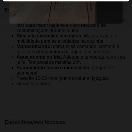
Especificações:
Aço inox 304:
O corpo do misturador é em aço inox
304 para maior higiene e risco reduzido de
contaminações durante o uso.
Bica alta extensível em nylon:
Maior alcance e
mobilidade para as atividades na cozinha.
Monocomando:
com um só comando, controle a
vazão e a temperatura da água com precisão.
Água quente ou fria:
Adeque a temperatura do seu
jeito. Temperatura máxima 60º.
Acabamento fosco e minimalista:
elegante e
atemporal.
Pressão 10-30 mca (metros coluna d¿água).
Garantia 5 anos.
Especificações técnicas