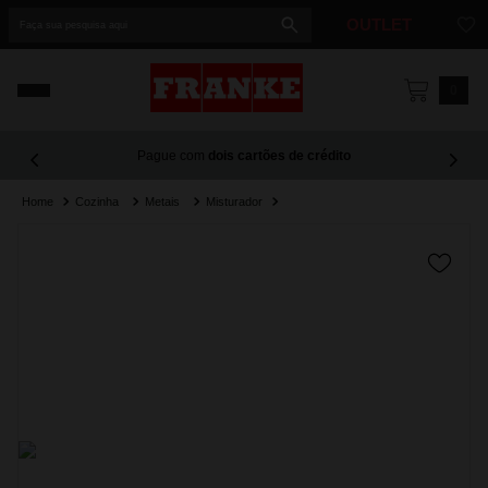
Faça sua pesquisa aqui
OUTLET
1
º
cuba
0
2
º
cuba dupla
Pague com
dois cartões de crédito
3
º
lixeira
Cozinha
Metais
Misturador
4
º
coifa
5
º
tunnel