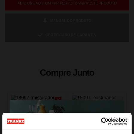
ADICIONE AQUI UM PAR PERFEITO PARA ESTE PRODUTO
MANUAL DO PRODUTO
CERTIFICADO DE GARANTIA
Compre Junto
Misturador Monocomando de mesa
Cuba de embutir e sobrepor em aço
Atlas Neo fosco em aço inox 304
inox Linea 70 70x40 cm
com bica em L alta extensível
R$
4
.
050
,
20
R$
2
.
789
,
37