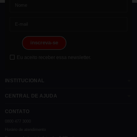
inscreva-se
Eu aceito receber essa newsletter.
INSTITUCIONAL
CENTRAL DE AJUDA
Sobre a Franke
Termos e Condições
CONTATO
Assistência Técnica
Política de Privacidade
Política de Trocas e Devoluções
0800 477 3000
Sustentável
Política de Entrega
Horário de atendimento
Cashback