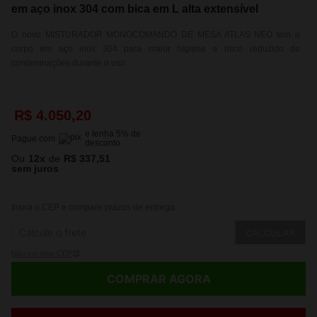
em aço inox 304 com bica em L alta extensível
O novo MISTURADOR MONOCOMANDO DE MESA ATLAS NEO tem o
corpo em aço inox 304 para maior higiene e risco reduzido de
contaminações durante o uso.
R$
4
.
050
,
20
e tenha
5
% de
Pague com
desconto
Ou
12
x
de
R$ 337,51
sem juros
Insira o CEP e compare prazos de entrega:
CALCULAR
Não sei meu CEP
COMPRAR AGORA