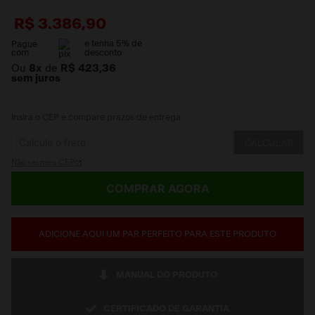
R$
3
.
386
,
90
e tenha
5
% de
Pague
com
desconto
Ou
8
x
de
R$ 423,36
sem juros
Insira o CEP e compare prazos de entrega:
CALCULAR
Não sei meu CEP
COMPRAR AGORA
ADICIONE AQUI UM PAR PERFEITO PARA ESTE PRODUTO
MANUAL DO PRODUTO
CERTIFICADO DE GARANTIA