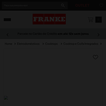
Faça sua pesquisa aqui
OUTLET
1
º
cuba
0
2
º
cuba dupla
Parcele no Cartão de Crédito
em até 12x sem juros
3
º
lixeira
Eletrodomésticos
Cooktops
Cooktop e Coifa Integrados
4
º
coifa
5
º
tunnel