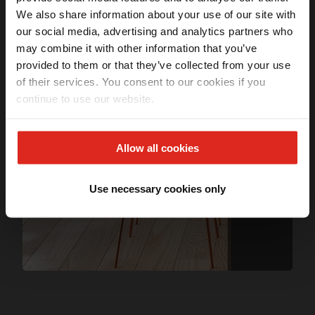
We also share information about your use of our site with
Ganhe
5% OFF
na sua primeira compra
our social media, advertising and analytics partners who
Receba seu benefício exclusivo por email.
may combine it with other information that you’ve
provided to them or that they’ve collected from your use
Especificações técnicas
of their services. You consent to our cookies if you
continue to use our website.
Li e aceito os termos da
Política de privacidade
(LGPD)
Tipo de Instalação
Embutir
QUERO MEU DESCONTO
FUN
112.0647.371
Allow all cookies
EAN
7892162171918
*Válido apenas na primeira compra.
Use necessary cookies only