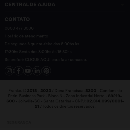
CENTRAL DE AJUDA
Sobre a Franke
Termos e Condições
CONTATO
Assistência Técnica
Política de Privacidade
Política de Trocas e Devoluções
0800 477 3000
Sustentável
Política de Entrega
Horário de atendimento
Cashback
Política de Pagamento
De segunda à quinta-feira das 8:00hs às
Catálogo Digital Franke 2025 - 2026
FAQ
17:30hs Sexta das 8:00hs às 16:30hs
Vendas Corporativas
Se preferir
CLIQUE AQUI
para falar conosco.
Fale Conosco
Franke. ©
2018 - 2023
/ Dona Francisca,
8300
- Condominio
Perini Business Park - Bloco N - Zona Industrial Norte -
89219-
600
- Joinville/SC - Santa Catarina - CNPJ:
02.314.099/0001-
21
/ Todos os direitos reservados.
SEGURANÇA