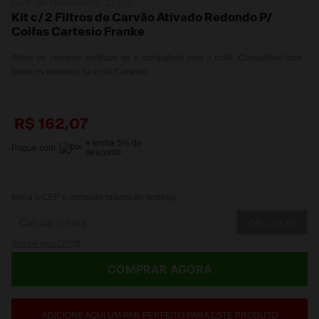
Cód. de Referência:
12136
Kit c/ 2 Filtros de Carvão Ativado Redondo P/
Coifas Cartesio Franke
Antes de comprar verifique se é compatível com a coifa. Compatível com
todos os modelos da coifa Cartesio.
R$
162
,
07
e tenha
5
% de
Pague com
desconto
Insira o CEP e compare prazos de entrega:
CALCULAR
Não sei meu CEP
COMPRAR AGORA
ADICIONE AQUI UM PAR PERFEITO PARA ESTE PRODUTO