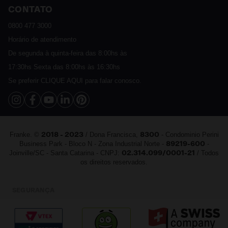
CONTATO
Assistência Técnica
Política de Privacidade
Política de Trocas e Devoluções
0800 477 3000
Sustentável
Política de Entrega
Horário de atendimento
Cashback
Política de Pagamento
De segunda à quinta-feira das 8:00hs às
Catálogo Digital Franke 2025 - 2026
FAQ
17:30hs Sexta das 8:00hs às 16:30hs
Vendas Corporativas
Se preferir
CLIQUE AQUI
para falar conosco.
Fale Conosco
Franke. ©
/ Dona Francisca,
- Condominio Perini
2018 - 2023
8300
Business Park - Bloco N - Zona Industrial Norte -
-
89219-600
Joinville/SC - Santa Catarina - CNPJ:
/ Todos
02.314.099/0001-21
os direitos reservados.
SEGURANÇA