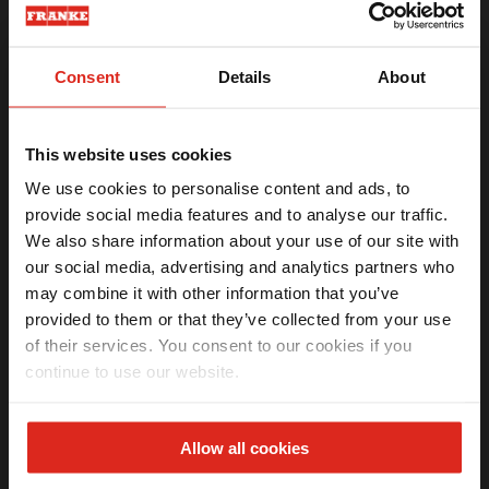
Especificações técnicas
Consent
Details
About
Tipo de Instalação
Embutir
This website uses cookies
Ambiente
We use cookies to personalise content and ads, to
Dimensões com Embalagem
Altura: 0.9 cm | Largura: 15 cm | Compri
provide social media features and to analyse our traffic.
Peso do Produto
0.06 kg
We also share information about your use of our site with
Peso do Produto na Embalagem
0.07 kg
Ganhe
5% OFF
na sua primeira compra
our social media, advertising and analytics partners who
Conteúdo da Embalagem
2 filtros
Receba seu benefício exclusivo por email.
may combine it with other information that you’ve
Referência do Produto
12136
provided to them or that they’ve collected from your use
Garantia
1 ano
of their services. You consent to our cookies if you
FUN
112.0067.942
continue to use our website.
Li e aceito os termos da
Política de privacidade
(LGPD)
EAN
7892162121364
QUERO MEU DESCONTO
Allow all cookies
*Válido apenas na primeira compra.
Newsletter inscreva-se