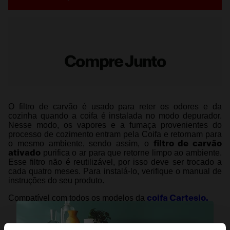
Compre Junto
O filtro de carvão é usado para reter os odores e da
cozinha quando a coifa é instalada no modo depurador.
Nesse modo, os vapores e a fumaça provenientes do
processo de cozimento entram pela Coifa e retornam para
o mesmo ambiente, sendo assim, o
filtro de carvão
ativado
purifica o ar para que retorne limpo ao ambiente.
Esse filtro não é reutilizável, por isso deve ser trocado a
cada quatro meses. Para instalá-lo, verifique o manual de
instruções do seu produto.
Compatível com todos os modelos da
coifa Cartesio.