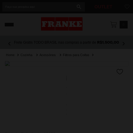
Faça sua pesquisa aqui
OUTLET
1
º
cuba
0
2
º
cuba dupla
Frete Grátis TODO BRASIL nas compras a partir de
R$1.500,00
3
º
lixeira
Cozinha
Acessórios
Filtros para Coifas
4
º
coifa
5
º
tunnel