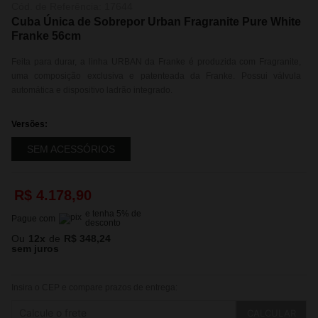
Cód. de Referência:
17644
Cuba Única de Sobrepor Urban Fragranite Pure White
Franke 56cm
Feita para durar, a linha URBAN da Franke é produzida com Fragranite,
uma composição exclusiva e patenteada da Franke. Possui válvula
automática e dispositivo ladrão integrado.
Versões:
SEM ACESSÓRIOS
R$
4
.
178
,
90
e tenha
5
% de
Pague com
desconto
Ou
12
x
de
R$ 348,24
sem juros
Insira o CEP e compare prazos de entrega:
CALCULAR