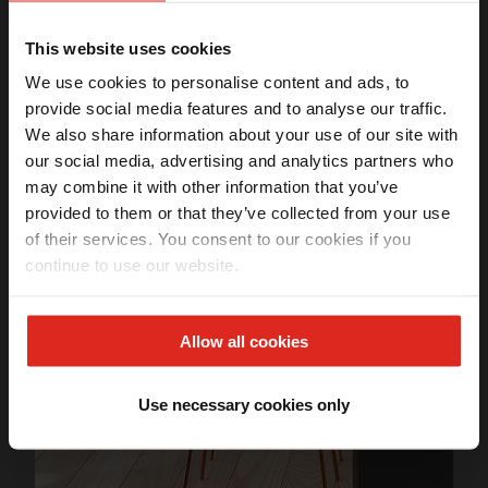
manualmente a válvula.
This website uses cookies
Acompanha válvula, ladrão e sifão.
We use cookies to personalise content and ads, to
O QUE É O FRAGRANITE?
provide social media features and to analyse our traffic.
We also share information about your use of our site with
É um composto com mais ou menos 80% de quartzo,
Ganhe
5% OFF
na sua primeira compra
our social media, advertising and analytics partners who
naturalmente colorido, super resistente e patenteado pela
Receba seu benefício exclusivo por email.
Franke. Fragranite é um toque natural na cozinha,
may combine it with other information that you’ve
apresenta um brilho ligeiro e é quente ao toque. A
provided to them or that they’ve collected from your use
superfície tem uma estrutura requintada, texturizada mas
of their services. You consent to our cookies if you
não é porosa e oferece ótima proteção acústica.
continue to use our website.
Li e aceito os termos da
Política de privacidade
(LGPD)
QUAIS AS VANTAGENS DO FRAGRANITE?
QUERO MEU DESCONTO
Allow all cookies
*Válido apenas na primeira compra.
Resistente a impactos
Use necessary cookies only
É super resistente a riscos e impactos.