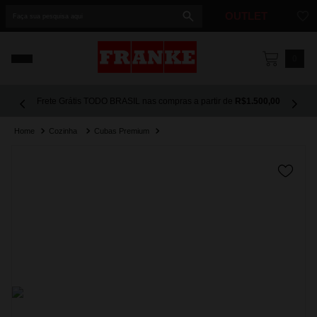
Faça sua pesquisa aqui
OUTLET
1
º
cuba
0
2
º
cuba dupla
Frete Grátis TODO BRASIL nas compras a partir de
R$1.500,00
3
º
lixeira
Cozinha
Cubas Premium
4
º
coifa
5
º
tunnel