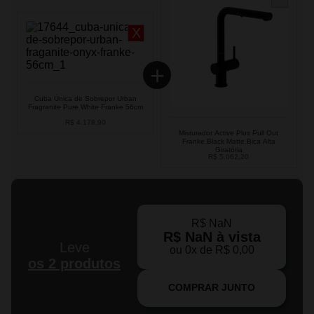
Cuba Única de Sobrepor Urban
Fragranite Pure White Franke 56cm
R$
4
.
178
,
90
Misturador Active Plus Pull Out
Franke Black Matte Bica Alta
Giratória
R$
5
.
062
,
20
R$
NaN
R$
NaN
à vista
Leve
ou
0
x de
R$
0
,
00
os 2 produtos
COMPRAR JUNTO