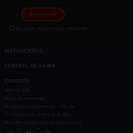
inscreva-se
Eu aceito receber essa newsletter.
INSTITUCIONAL
CENTRAL DE AJUDA
Sobre a Franke
Termos e Condições
CONTATO
Assistência Técnica
Política de Privacidade
Política de Trocas e Devoluções
0800 477 3000
Sustentável
Política de Entrega
Horário de atendimento
Cashback
Política de Pagamento
De segunda à quinta-feira das 8:00hs às
Catálogo Digital Franke 2025 - 2026
FAQ
17:30hs Sexta das 8:00hs às 16:30hs
Vendas Corporativas
Se preferir
CLIQUE AQUI
para falar conosco.
Fale Conosco