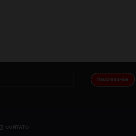
inscreva-se
 manual do produto.
CONTATO