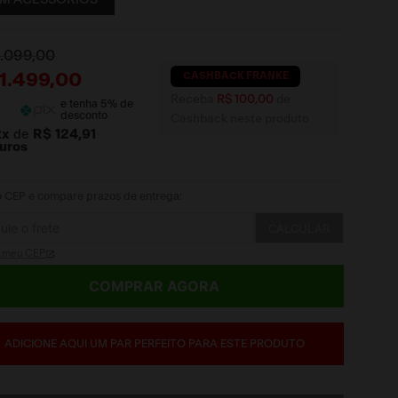
2
.
099
,
00
CASHBACK FRANKE
1
.
499
,
00
Receba
R$ 100,00
de
e tenha
5
% de
desconto
Cashback neste produto
2
x
de
R$ 124,91
juros
 o CEP e compare prazos de entrega:
CALCULAR
i meu CEP
COMPRAR AGORA
ADICIONE AQUI UM PAR PERFEITO PARA ESTE PRODUTO