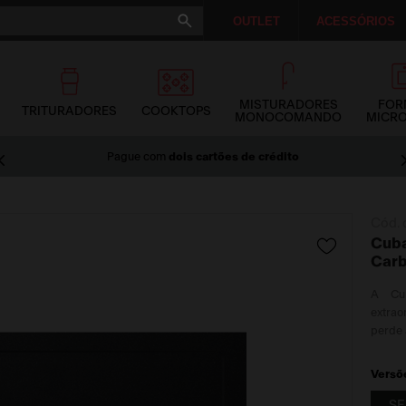
OUTLET
ACESSÓRIOS
MISTURADORES
FOR
TRITURADORES
COOKTOPS
MONOCOMANDO
MICR
Pague com
dois cartões de crédito
Cód. 
Cuba
Carb
A Cub
extrao
perde 
Versõ
SE