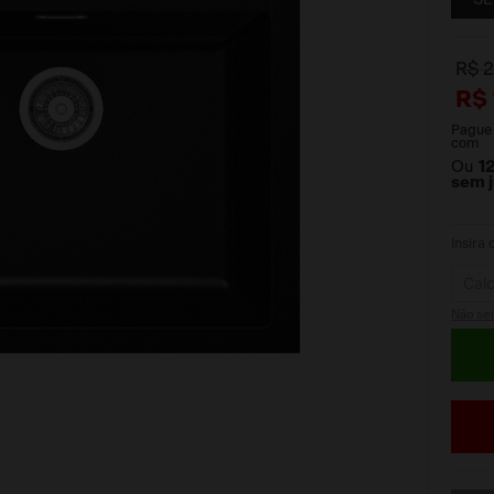
R$
R$
Pague
com
Ou
1
sem 
Insira
Não se