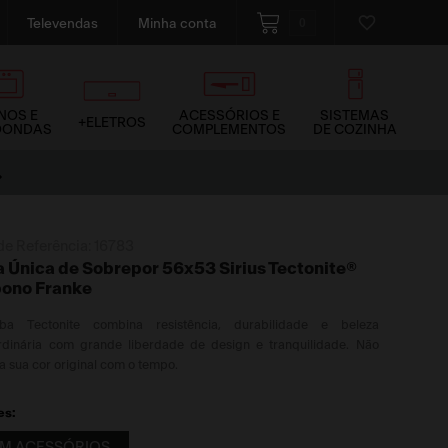
0
Televendas
Minha conta
NOS E
ACESSÓRIOS E
SISTEMAS
+ELETROS
OONDAS
COMPLEMENTOS
DE COZINHA
de Referência:
16783
 Única de Sobrepor 56x53 Sirius Tectonite®
ono Franke
a Tectonite combina resistência, durabilidade e beleza
rdinária com grande liberdade de design e tranquilidade. Não
a sua cor original com o tempo.
es:
M ACESSÓRIOS