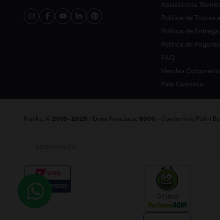
Assistência Técnic
FUN
143.0623.579
Política de Trocas
EAN
7892162167836
Política de Entrega
Política de Pagam
FAQ
Vendas Corporativ
Fale Conosco
Franke. ©
2018 - 2025
/ Dona Francisca,
8300
- Condominio Perini Bus
SEGURANÇA
ÓTIMO