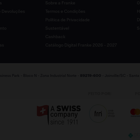
a
Sobre a Franke
0
 e Devoluções
Termos e Condições
H
Política de Privacidade
D
ento
Sustentável
S
Cashback
as
Catálogo Digital Franke 2026 - 2027
iness Park - Bloco N - Zona Industrial Norte -
89219-600
- Joinville/SC - Sant
FEITO POR:
F