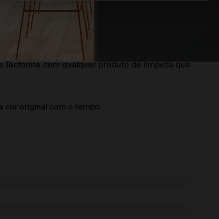
onite está protegido contra manchas e bactérias
 um pano e sabão.
ia Tectonite com qualquer produto de limpeza que
a cor original com o tempo.