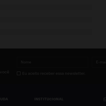
Profundidade 62cm
 você
Eu aceito receber essa newsletter.
cação, consultar condições da garantia, manutenção e utilização do produto no
icos, limpeza sugerida com esponja macia e pasta de limpeza.
JUDA
INSTITUCIONAL