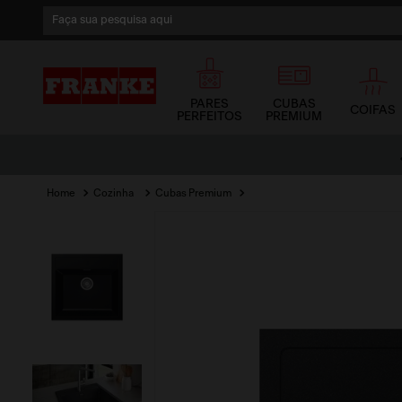
Faça sua pesquisa aqui
1
º
cuba
2
º
cuba dupla
PARES
CUBAS
COIFAS
PERFEITOS
PREMIUM
3
º
lixeira
Parcele no Cartão de Crédito
em até 12x sem juros
4
º
coifa
Cozinha
Cubas Premium
5
º
tunnel