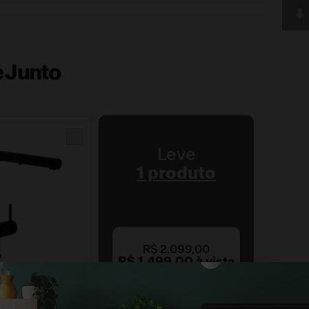
 Junto
Leve
1 produto
R$
2
.
099
,
00
R$
1
.
499
,
00
à vista
ou
8
x de
R$
187
,
37