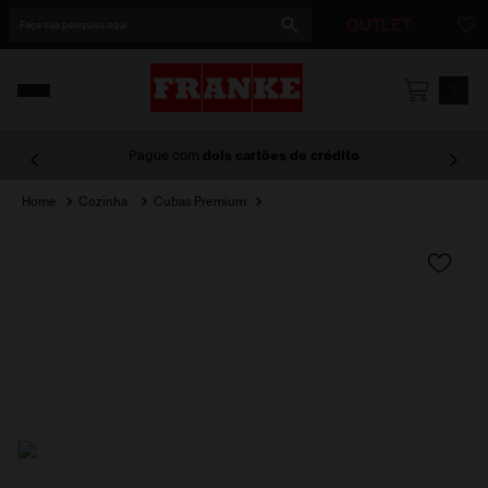
Faça sua pesquisa aqui
OUTLET
1
º
cuba
0
2
º
cuba dupla
Pague com
dois cartões de crédito
3
º
lixeira
Cozinha
Cubas Premium
4
º
coifa
5
º
cuba línea