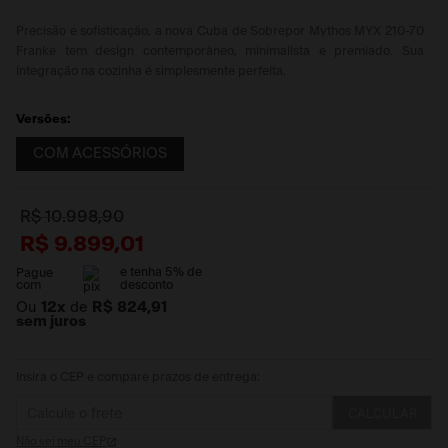
Precisão e sofisticação, a nova Cuba de Sobrepor Mythos MYX 210-70
Franke tem design contemporâneo, minimalista e premiado. Sua
integração na cozinha é simplesmente perfeita.
Versões:
COM ACESSÓRIOS
R$
10
.
998
,
90
R$
9
.
899
,
01
e tenha
5
% de
Pague
com
desconto
Ou
12
x
de
R$ 824,91
sem juros
Insira o CEP e compare prazos de entrega:
CALCULAR
Não sei meu CEP