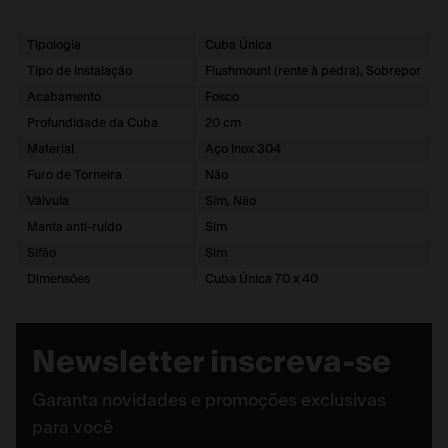
Tipologia
Cuba Única
Tipo de Instalação
Flushmount (rente à pedra), Sobrepor
Acabamento
Fosco
Profundidade da Cuba
20 cm
Material
Aço Inox 304
Furo de Torneira
Não
Válvula
Sim, Não
Manta anti-ruído
Sim
Sifão
Sim
Dimensões
Cuba Única 70 x 40
Com Acessórios
Sim
Referência do Produto
17466
Newsletter inscreva-se
Sistema de Cozinha
Mythos
Furo de Válvula
4,5"
Garanta novidades e promoções exclusivas
Espessura do Inox
0,6 mm
para você
Garantia
1 ano