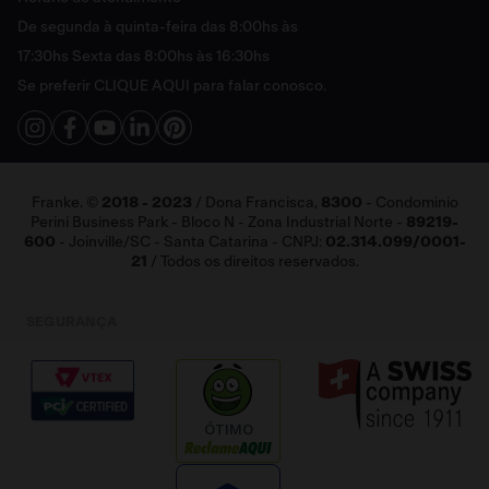
Cashback
Política de Pagamento
De segunda à quinta-feira das 8:00hs às
Catálogo Digital Franke 2025 - 2026
FAQ
17:30hs Sexta das 8:00hs às 16:30hs
Vendas Corporativas
Se preferir
CLIQUE AQUI
para falar conosco.
Fale Conosco
Franke. ©
2018 - 2023
/ Dona Francisca,
8300
- Condominio
Perini Business Park - Bloco N - Zona Industrial Norte -
89219-
600
- Joinville/SC - Santa Catarina - CNPJ:
02.314.099/0001-
21
/ Todos os direitos reservados.
SEGURANÇA
ÓTIMO