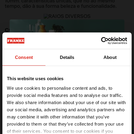
10mm: características únicas, que no ao mesmo
tempo, dão à sua forma beleza e funcionalidade.
COBERTURA
A grade escorredora e o escorredor móvel integram-
se à Mythos Bowl, escondendo elegantemente a
louça.
Consent
Details
About
ACESSÓRIOS
This website uses cookies
Cada detalhe é pensado para tornar cada o uso
We use cookies to personalise content and ads, to
simples. Criatividade e funcionalidade: O segredo dos
provide social media features and to analyse our traffic.
acessórios Mythos.
We also share information about your use of our site with
Ganhe
5% OFF
na sua primeira compra
our social media, advertising and analytics partners who
Receba seu benefício exclusivo por email.
CONHEÇA OS ACESSÓRIOS QUE ACOMPANHAM
may combine it with other information that you’ve
A CUBA MYTHOS BOWL:
provided to them or that they’ve collected from your use
of their services. You consent to our cookies if you