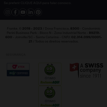
Vendas Corporativas
Se preferir
CLIQUE AQUI
para falar conosco.
Fale Conosco
Franke. ©
2018 - 2023
/ Dona Francisca,
8300
- Condominio
Perini Business Park - Bloco N - Zona Industrial Norte -
89219-
600
- Joinville/SC - Santa Catarina - CNPJ:
02.314.099/0001-
21
/ Todos os direitos reservados.
SEGURANÇA
ÓTIMO
ÓTIMO