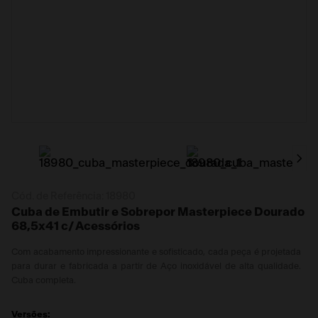
Cód. de Referência:
18980
Cuba de Embutir e Sobrepor Masterpiece Dourado
68,5x41 c/ Acessórios
Com acabamento impressionante e sofisticado, cada peça é projetada
para durar e fabricada a partir de Aço inoxidável de alta qualidade.
Cuba completa.
Versões: