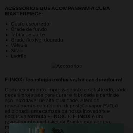
ACESSÓRIOS QUE ACOMPANHAM A CUBA
MASTERPIECE:
Cesto escorredor
Grade de fundo
Tábua de corte
Grade flexível dourada
Válvula
Sifão
Ladrão
F-INOX: Tecnologia exclusiva, beleza duradoura!
Com acabamento impressionante e sofisticado, cada
peça é projetada para durar e fabricada a partir de
aço inoxidável de alta qualidade. Além do
revestimento colorido de deposição vapor PVD, é
adicionada uma camada da nossa inovadora e
exclusiva
fórmula F-INOX.
O
F-INOX
é um
revestimento exclusivo da Franke que agrupa
moléculas de água e permite secar sua cuba sem
manchas. Repele água e óleo e é resistente a