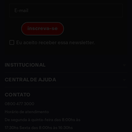
inscreva-se
Eu aceito receber essa newsletter.
INSTITUCIONAL
CENTRAL DE AJUDA
Sobre a Franke
Termos e Condições
CONTATO
Assistência Técnica
Política de Privacidade
Política de Trocas e Devoluções
0800 477 3000
Sustentável
Política de Entrega
Horário de atendimento
Cashback
Política de Pagamento
De segunda à quinta-feira das 8:00hs às
Catálogo Digital Franke 2025 - 2026
FAQ
17:30hs Sexta das 8:00hs às 16:30hs