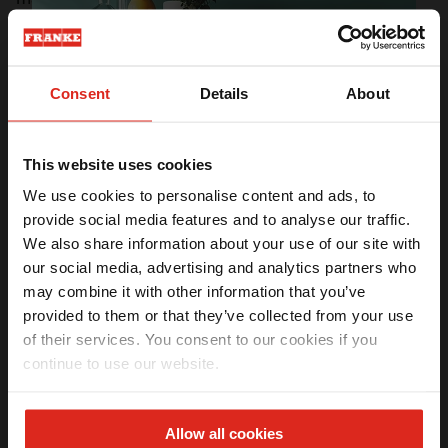
arranhões, um revestimento futurista que não teme
água fervente e altas temperaturas. Uma fórmula de
beleza real e duradoura que você pode apreciar em
toda linha de cubas
Mythos Masterpiece.
Consent
Details
About
Uma linha que vai além é tudo que voce precisa!
This website uses cookies
Mostrar seu lado criativo não precisa parar na cuba. A
We use cookies to personalise content and ads, to
coleção também inclui
Misturadores, Dosadores de
provide social media features and to analyse our traffic.
sabão
nos mesmos acabamentos metálicos.
We also share information about your use of our site with
Ganhe
5% OFF
na sua primeira compra
our social media, advertising and analytics partners who
Receba seu benefício exclusivo por email.
may combine it with other information that you’ve
Combine componentes no mesmo tom
provided to them or that they’ve collected from your use
Combine componentes no mesmo tom para uma
of their services. You consent to our cookies if you
aparência perfeitamente alinhada ou mescle os
continue to use our website.
Li e aceito os termos da
Política de privacidade
(LGPD)
acessórios para uma combinação em contraste
exclusivamente sua. Você também pode escolher os
componentes como a flange do triturador de
QUERO MEU DESCONTO
resíduos, botões de acionamento de válvula, a própria
Allow all cookies
válvula e a tampa do ladrão também disponíveis nas