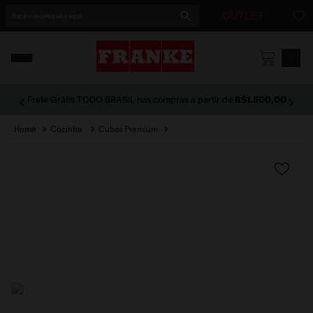
Faça sua pesquisa aqui
OUTLET
1
º
cuba
0
2
º
cuba dupla
Frete Grátis TODO BRASIL nas compras a partir de
R$1.500,00
3
º
lixeira
Cozinha
Cubas Premium
4
º
coifa
5
º
tunnel