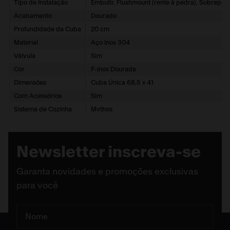
Tipo de Instalação
Embutir, Flushmount (rente à pedra), Sobrepor
Acabamento
Dourado
Profundidade da Cuba
20 cm
Material
Aço Inox 304
Válvula
Sim
Cor
F-Inox Dourada
Dimensões
Cuba Única 68,5 x 41
Com Acessórios
Sim
Sistema de Cozinha
Mythos
FUN
127.0674.533
EAN
7892162189807
Newsletter inscreva-se
Garanta novidades e promoções exclusivas
para você