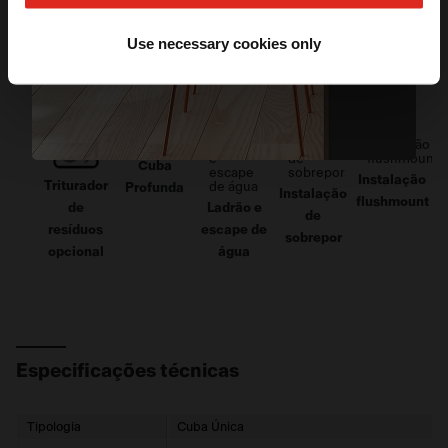
*Válido apenas na primeira compra.
mesmas tonalidades metálicas com a inovadora
tecnologia
F-INOX
que garante durabilidade e
Use necessary cookies only
robustez para a solução!
Cuba
Instalação
Triturador
Profunda
Instalação
flushmount
de
Ladrão e
de
resíduos
escape de
sobrepor
opcional
água
Especificações técnicas
Tipologia
Cuba Única