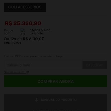
COM ACESSÓRIOS
R$
25
.
320
,
90
e tenha
5
% de
Pague
com
desconto
Ou
12
x
de
R$ 2.110,07
sem juros
Insira o CEP e compare prazos de entrega:
CALCULAR
Não sei meu CEP
COMPRAR AGORA
MANUAL DO PRODUTO