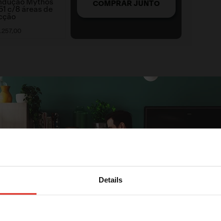
indução Mythos
COMPRAR JUNTO
1 c/8 áreas de
cção
.
257
,
00
a com a coifa de teto
Invisible Ceiling
, onde o
xtração. Integrada de forma discreta ao teto,
r mão da performance.
ave e elegante cria o clima ideal para qualquer
ncia ainda mais silenciosa, instale o motor
ídos¹.
Details
coifa um visual elegante e praticamente invisível.
 pintado com tinta nas cores próximas ao tom NCS
Ganhe
5% OFF
na sua primeira compra