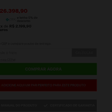
26
.
398
,
90
e tenha
5
% de
desconto
2
x
de
R$ 2.199,90
juros
 o CEP e compare prazos de entrega:
CALCULAR
i meu CEP
COMPRAR AGORA
ADICIONE AQUI UM PAR PERFEITO PARA ESTE PRODUTO
MANUAL DO PRODUTO
CERTIFICADO DE GARANTIA