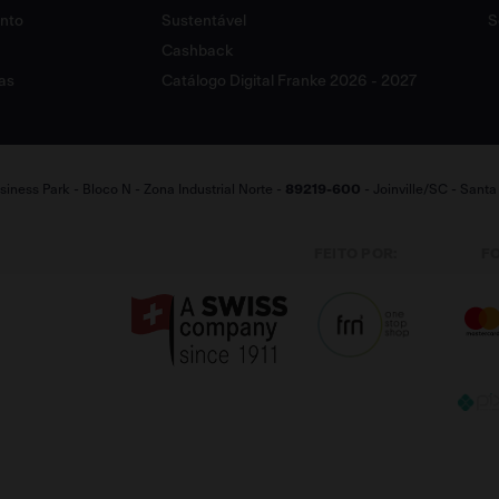
ento
Sustentável
S
Cashback
as
Catálogo Digital Franke 2026 - 2027
iness Park - Bloco N - Zona Industrial Norte -
89219-600
- Joinville/SC - Sant
FEITO POR:
F