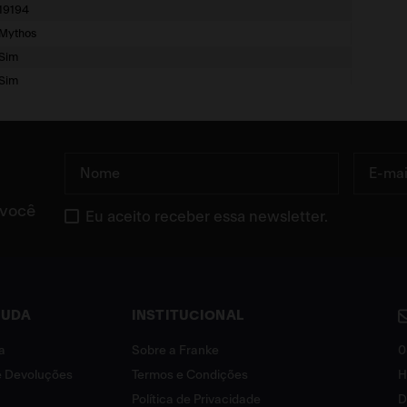
19194
Mythos
Sim
Sim
1 ano
Controle Remoto
220V
 você
Eu aceito receber essa newsletter.
JUDA
INSTITUCIONAL
a
Sobre a Franke
0
 e Devoluções
Termos e Condições
H
Política de Privacidade
D