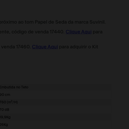
a próximo ao tom Papel de Seda da marca Suvinil.
mente, código de venda 17440.
Clique Aqui
para
e venda 17460.
Clique Aqui
para adquirir o Kit
Embutida no Teto
90 cm
760 (m³/H)
70 dB
19,9Kg
26Kg