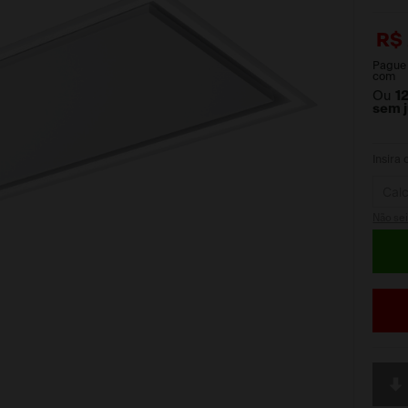
R$
Pague
com
Ou
1
sem 
Insira
Não se