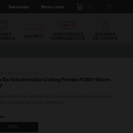
0
Televendas
Minha conta
NOS E
ACESSÓRIOS E
SISTEMAS
+ELETROS
OONDAS
COMPLEMENTOS
DE COZINHA
Desconto de 5% na primeira compra
de Referência:
19194
a De Teto Invisible Ceiling Franke FCMY 90cm -
V
a de teto Franke Invisible Ceiling se integra discretamente ao teto,
do o ambiente mais leve e sofisticado.
es:
220V