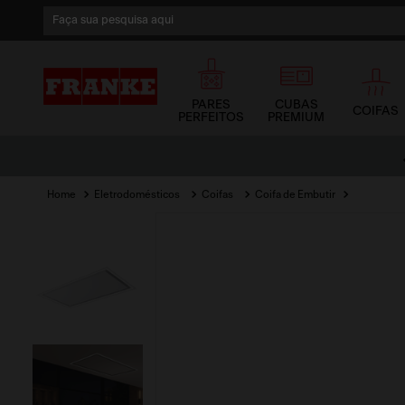
Faça sua pesquisa aqui
1
º
cuba
2
º
cuba dupla
PARES
CUBAS
COIFAS
PERFEITOS
PREMIUM
3
º
lixeira
Pague com Pix e
ganhe 5% OFF
4
º
coifa
Eletrodomésticos
Coifas
Coifa de Embutir
5
º
tunnel