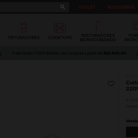
OUTLET
ACESSÓRIOS
MISTURADORES
FOR
TRITURADORES
COOKTOPS
MONOCOMANDO
MICR
Frete Grátis TODO BRASIL nas compras a partir de
R$1.500,00
Cód. 
Coif
220
A Coif
deixan
Versõ