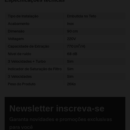
Especificações técnicas
Tipo de Instalação
Embutida no Teto
Acabamento
Inox
Dimensão
90 cm
Voltagem
220V
Capacidade de Extração
770 (m³/H)
Nível de ruído
68 dB
3 Velocidades + Turbo
Sim
Indicador de Saturação de Filtro
Sim
3 Velocidades
Sim
Peso do Produto
26Kg
Peso do Produto na Embalagem
30Kg
Observação sobre a garantia
1 ano de garantia
Newsletter inscreva-se
Referência do Produto
17132
Controle Remoto
Sim
Garanta novidades e promoções exclusivas
Diferencial
Embutir no teto. A altura recomendada
para você
Garantia
1 ano