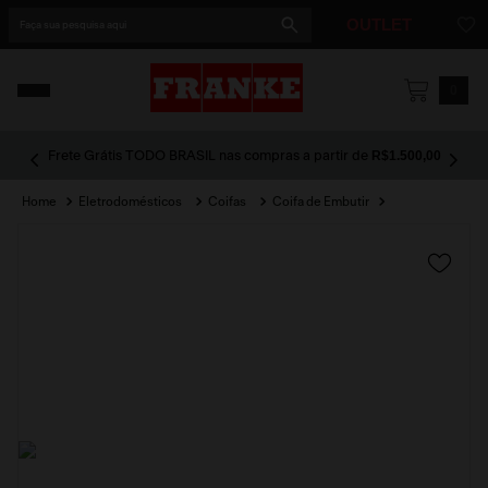
Faça sua pesquisa aqui
OUTLET
1
º
cuba
0
2
º
cuba dupla
R$1.500,00
Frete Grátis TODO BRASIL nas compras a partir de
3
º
lixeira
Eletrodomésticos
Coifas
Coifa de Embutir
4
º
coifa
5
º
tunnel