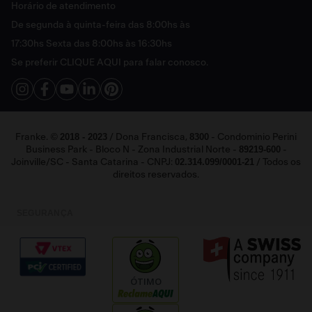
Política de Entrega
Horário de atendimento
Cashback
Política de Pagamento
De segunda à quinta-feira das 8:00hs às
Catálogo Digital Franke 2025 - 2026
FAQ
17:30hs Sexta das 8:00hs às 16:30hs
Vendas Corporativas
Se preferir
CLIQUE AQUI
para falar conosco.
Fale Conosco
2018 - 2023
8300
Franke. ©
/ Dona Francisca,
- Condominio Perini
89219-600
Business Park - Bloco N - Zona Industrial Norte -
-
02.314.099/0001-21
Joinville/SC - Santa Catarina - CNPJ:
/ Todos os
direitos reservados.
SEGURANÇA
ÓTIMO