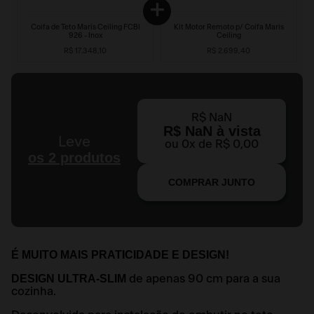
Coifa de Teto Maris Ceiling FCBI
Kit Motor Remoto p/ Coifa Maris
926 - Inox
Ceiling
R$
17
.
348
,
10
R$
2
.
699
,
40
R$
NaN
R$
NaN
à vista
Leve
ou
0
x de
R$
0
,
00
os 2 produtos
COMPRAR JUNTO
É MUITO MAIS PRATICIDADE E DESIGN!
DESIGN ULTRA-SLIM
de apenas 90 cm para a sua
cozinha.