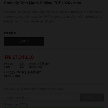
Coifa de Teto Maris Ceiling FCBI 926 - Inox
Instalada de forma embutida no teto, deixa o produto praticamente
imperceptível. No módulo <b>Compre Junto</b> não esqueça de
selecionar um dos kits de instalação.
Versões:
220V
R$
17
.
348
,
10
e tenha
5
% de
Pague
com
desconto
Ou
12
x
de
R$ 1.445,67
sem juros
Insira o CEP e compare prazos de entrega:
CALCULAR
Não sei meu CEP