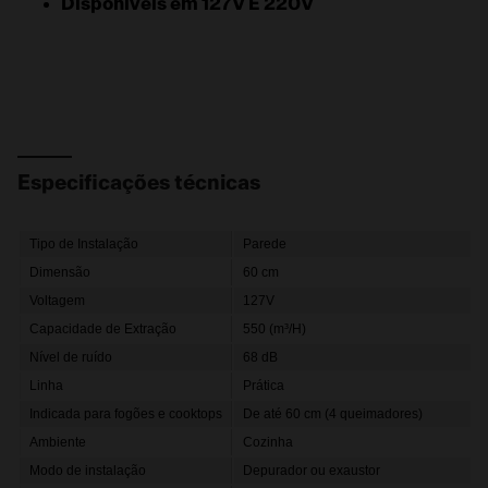
Disponíveis em 127V E 220V
Especificações técnicas
Tipo de Instalação
Parede
Dimensão
60 cm
Voltagem
127V
Capacidade de Extração
550 (m³/H)
Nível de ruído
68 dB
Linha
Prática
Indicada para fogões e cooktops
De até 60 cm (4 queimadores)
Ambiente
Cozinha
Modo de instalação
Depurador ou exaustor