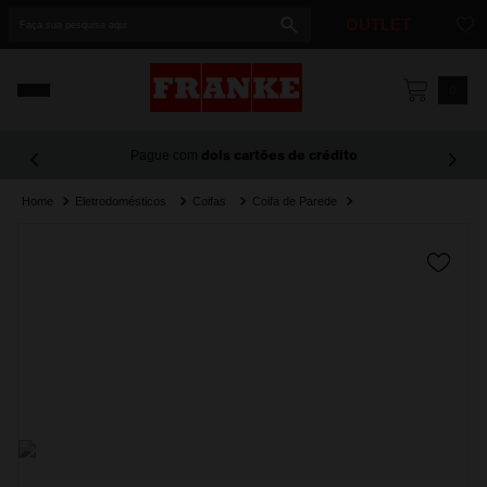
Faça sua pesquisa aqui
OUTLET
1
º
cuba
0
2
º
cuba dupla
Pague com
dois cartões de crédito
3
º
lixeira
Eletrodomésticos
Coifas
Coifa de Parede
4
º
coifa
5
º
tunnel