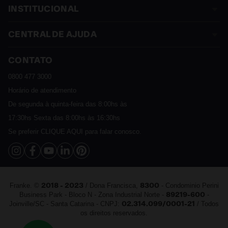
INSTITUCIONAL
CENTRAL DE AJUDA
Sobre a Franke
Termos e Condições
CONTATO
Assistência Técnica
Política de Privacidade
Política de Trocas e Devoluções
0800 477 3000
Sustentável
Política de Entrega
Horário de atendimento
Cashback
Política de Pagamento
De segunda à quinta-feira das 8:00hs às
Catálogo Digital Franke 2025 - 2026
FAQ
17:30hs Sexta das 8:00hs às 16:30hs
Vendas Corporativas
Se preferir
CLIQUE AQUI
para falar conosco.
Fale Conosco
Franke. ©
/ Dona Francisca,
- Condominio Perini
2018 - 2023
8300
Business Park - Bloco N - Zona Industrial Norte -
-
89219-600
Joinville/SC - Santa Catarina - CNPJ:
/ Todos
02.314.099/0001-21
os direitos reservados.