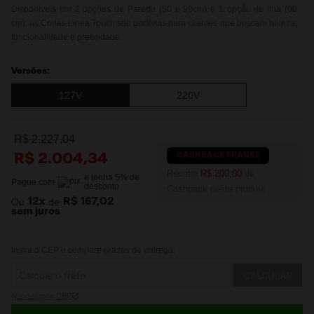
Disponíveis em 2 opções de Parede (60 e 90cm) e 1 opção de Ilha (90
cm), as Coifas Linea Touch são perfeitas para clientes que buscam beleza,
funcionalidade e praticidade.
Versões:
127V
220V
R$
2
.
227
,
04
CASHBACK FRANKE
R$
2
.
004
,
34
Receba
R$ 200,00
de
e tenha
5
% de
Pague com
desconto
Cashback neste produto
Ou
12
x
de
R$ 167,02
sem juros
Insira o CEP e compare prazos de entrega:
CALCULAR
Não sei meu CEP