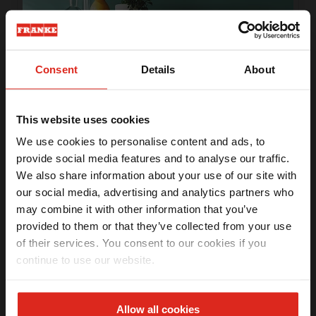
Franke 60cm 127V
FSM 302 Display Touch 28x51 -
220V
R$
2
.
004
,
34
R$
3
.
949
,
00
Consent
Details
About
R$
NaN
R$
NaN
à vista
Leve
ou
0
x de
R$
0
,
00
This website uses cookies
os 2 produtos
We use cookies to personalise content and ads, to
COMPRAR JUNTO
provide social media features and to analyse our traffic.
We also share information about your use of our site with
Ganhe
5% OFF
na sua primeira compra
our social media, advertising and analytics partners who
Receba seu benefício exclusivo por email.
may combine it with other information that you’ve
Coifas Línea Touch:
provided to them or that they’ve collected from your use
of their services. You consent to our cookies if you
Disponíveis em 2 opções de Parede (60 e 90cm) e 1
opção de Ilha (90 cm), as
Coifas Línea Touch Franke
continue to use our website.
Li e aceito os termos da
Política de privacidade
(LGPD)
são perfeitas para clientes que buscam beleza,
funcionalidade e praticidade.
QUERO MEU DESCONTO
O acabamento em inox e vidro temperado preto (nas faces
Allow all cookies