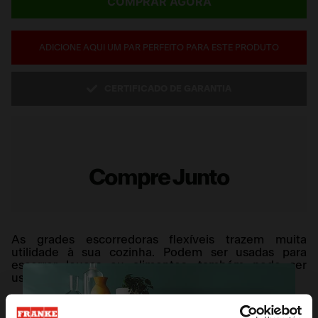
COMPRAR AGORA
ADICIONE AQUI UM PAR PERFEITO PARA ESTE PRODUTO
CERTIFICADO DE GARANTIA
Compre Junto
As grades escorredoras flexíveis trazem muita
utilidade à sua cozinha. Podem ser usadas para
escorrer louças ou alimentos, também pode ser
usada como base para panelas quentes e pesadas.
Seu design possui o tamanho ideal de 40x40cm,
suas hastes possuem pontas em silicone e quando