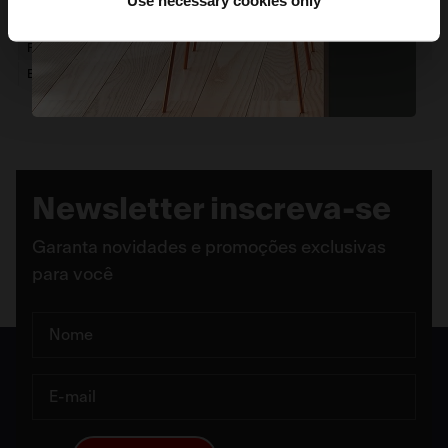
Garantia
1 ano
FUN
112.0508.036
EAN
7892162113277
Newsletter inscreva-se
Garanta novidades e promoções exclusivas
para você