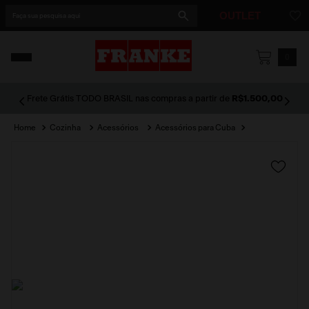
Faça sua pesquisa aqui
OUTLET
1
º
cuba
0
2
º
cuba dupla
Frete Grátis TODO BRASIL nas compras a partir de
R$1.500,00
3
º
lixeira
Cozinha
Acessórios
Acessórios para Cuba
4
º
coifa
5
º
tunnel