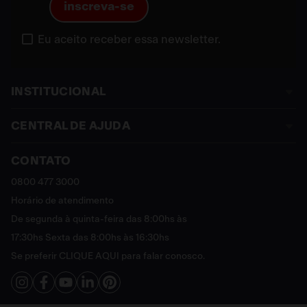
inscreva-se
Eu aceito receber essa newsletter.
INSTITUCIONAL
CENTRAL DE AJUDA
Sobre a Franke
Termos e Condições
CONTATO
Assistência Técnica
Política de Privacidade
Política de Trocas e Devoluções
0800 477 3000
Sustentável
Política de Entrega
Horário de atendimento
Cashback
Política de Pagamento
De segunda à quinta-feira das 8:00hs às
Catálogo Digital Franke 2025 - 2026
FAQ
17:30hs Sexta das 8:00hs às 16:30hs
Vendas Corporativas
Se preferir
CLIQUE AQUI
para falar conosco.
Fale Conosco