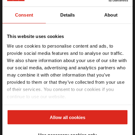
não está em uso, pode ser enrolado e facilmente
armazenado.
Consent
Details
About
Um acessório para completar sua cozinha, deixando
mais charmosa e moderna.
A grade escorredora flexível multiuso Franke 40x40
This website uses cookies
cm é compatível com as cubas modelos Bell código
We use cookies to personalise content and ads, to
16665 e 16667, Línea, Urban e Maris Bowl.
provide social media features and to analyse our traffic.
We also share information about your use of our site with
Ganhe
5% OFF
na sua primeira compra
our social media, advertising and analytics partners who
Receba seu benefício exclusivo por email.
may combine it with other information that you’ve
provided to them or that they’ve collected from your use
Especificações técnicas
of their services. You consent to our cookies if you
continue to use our website.
Li e aceito os termos da
Política de privacidade
(LGPD)
Acessório
Grade Escorredora
QUERO MEU DESCONTO
Dimensões com Embalagem
Comprimento 30 cm | Largura 11,5 cm 
Allow all cookies
Peso do Produto
0,65 kg
*Válido apenas na primeira compra.
Peso do Produto na Embalagem
0,80 kg
Referência do Produto
11327
Use necessary cookies only