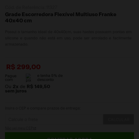
Cód. de Referência:
11327
Grade Escorredora Flexível Multiuso Franke
40x40 cm
Possui o tamanho ideal de 40x40cm, suas hastes possuem pontas em
silicone e quando não está em uso, pode ser enrolado e facilmente
armazenado.
R$
299
,
00
e tenha
5
% de
Pague
com
desconto
Ou
2
x
de
R$ 149,50
sem juros
Insira o CEP e compare prazos de entrega:
CALCULAR
Não sei meu CEP